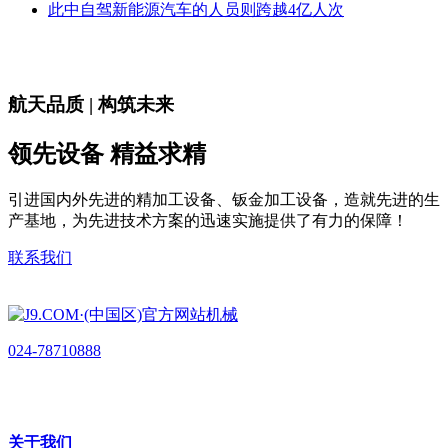
此中自驾新能源汽车的人员则跨越4亿人次
航天品质 | 构筑未来
领先设备 精益求精
引进国内外先进的精加工设备、钣金加工设备，造就先进的生
产基地，为先进技术方案的迅速实施提供了有力的保障！
联系我们
024-78710888
关于我们