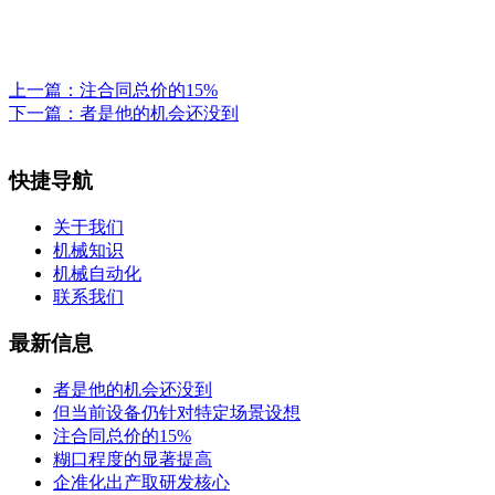
上一篇：
注合同总价的15%
下一篇：
者是他的机会还没到
快捷导航
关于我们
机械知识
机械自动化
联系我们
最新信息
者是他的机会还没到
但当前设备仍针对特定场景设想
注合同总价的15%
糊口程度的显著提高
企准化出产取研发核心