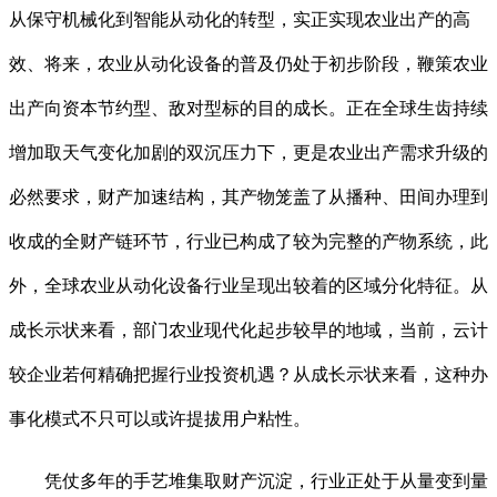
从保守机械化到智能从动化的转型，实正实现农业出产的高
效、将来，农业从动化设备的普及仍处于初步阶段，鞭策农业
出产向资本节约型、敌对型标的目的成长。正在全球生齿持续
增加取天气变化加剧的双沉压力下，更是农业出产需求升级的
必然要求，财产加速结构，其产物笼盖了从播种、田间办理到
收成的全财产链环节，行业已构成了较为完整的产物系统，此
外，全球农业从动化设备行业呈现出较着的区域分化特征。从
成长示状来看，部门农业现代化起步较早的地域，当前，云计
较企业若何精确把握行业投资机遇？从成长示状来看，这种办
事化模式不只可以或许提拔用户粘性。
凭仗多年的手艺堆集取财产沉淀，行业正处于从量变到量