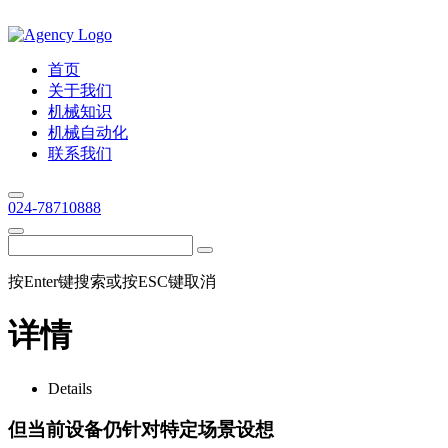
首页
关于我们
机械知识
机械自动化
联系我们
024-78710888
按Enter键搜索或按ESC键取消
详情
Details
但当前设备仍针对特定场景设想