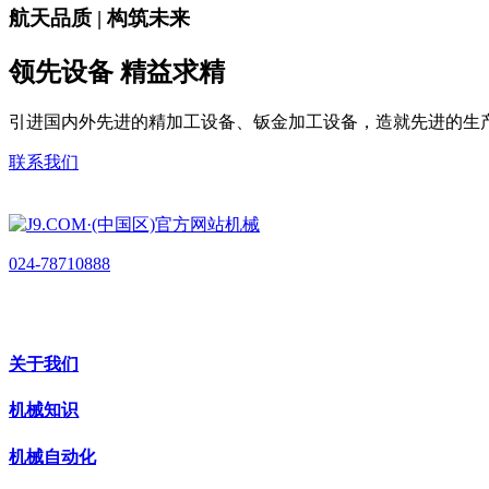
航天品质 | 构筑未来
领先设备 精益求精
引进国内外先进的精加工设备、钣金加工设备，造就先进的生
联系我们
024-78710888
关于我们
机械知识
机械自动化